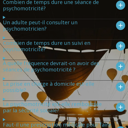
Combien de temps dure une séance de
psychomotricité?
Un adulte peut-il consulter un
psychomotricien?
Combien de temps dure un suivi en
psychomotricité?
À quelle fréquence devrait-on avoir des
séances de psychomotricité ?
La prise en charge à domicile est-elle
possible?
La psychomotricité est-elle remboursée
par la sécurité sociale?
Faut-il une prescription médicale pour faire