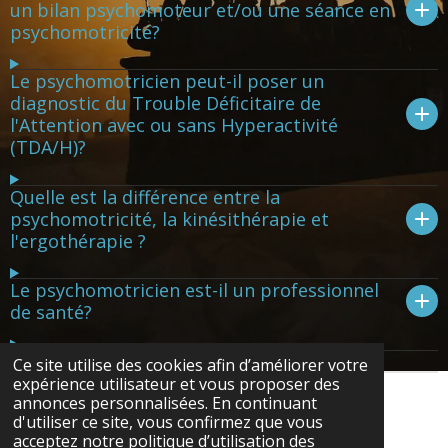
un bilan psychomoteur et/ou une séance en
psychomotricité?
Le psychomotricien peut-il poser un
diagnostic du Trouble Déficitaire de
l'Attention avec ou sans Hyperactivité
(TDA/H)?
Quelle est la différence entre la
psychomotricité, la kinésithérapie et
l'ergothérapie ?
Le psychomotricien est-il un professionnel
de santé?
Ce site utilise des cookies afin d’améliorer votre
expérience utilisateur et vous proposer des
annonces personnalisées. En continuant
© 2022 - 2026 psychomotriciens92
d'utiliser ce site, vous confirmez que vous
Propulsé par
Webador
acceptez notre politique d’utilisation des